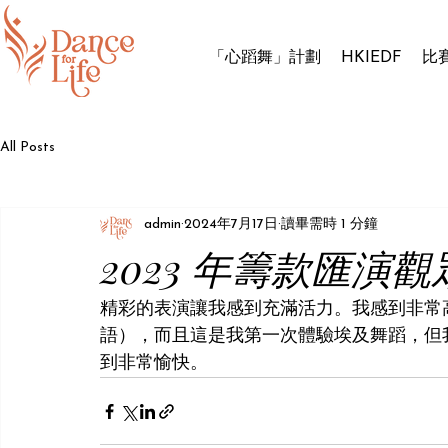
「心蹈舞」計劃
HKIEDF
比
All Posts
admin
2024年7月17日
讀畢需時 1 分鐘
2023 年籌款匯演觀
精彩的表演讓我感到充滿活力。我感到非常
語），而且這是我第一次體驗埃及舞蹈，但
到非常愉快。 