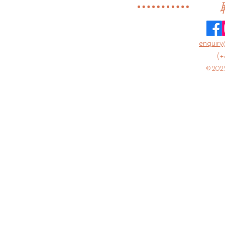
我是一位獨自
單親媽媽。曾
後來中斷了。
enquiry
「心蹈舞」計
(+
舞。感謝Dance
©2025
Freda, 「心蹈舞」學員 DYHO
構免費課程讓
Participant
蹈文化並在舞
興地認識了舞
埃及舞蹈，耐心