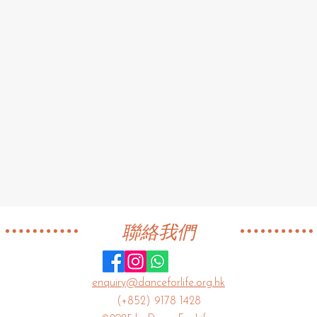
聯絡我們
enquiry@danceforlife.org.hk
(+852) 9178 1428