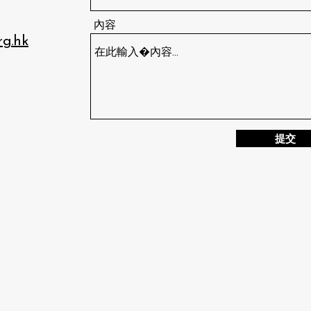
內容
rg.hk
提交