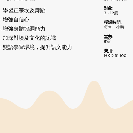
​​對象:
學習正宗埃及舞蹈
3 - 12歲
增強自信心
​​授課時間:
每堂 1 小時
增強身體協調能力
堂數:
加深對埃及文化的認識
8堂
雙語學習環境，提升語文能力
費用:
HKD $1,100