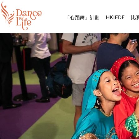
「心蹈舞」計劃
HKIEDF
比