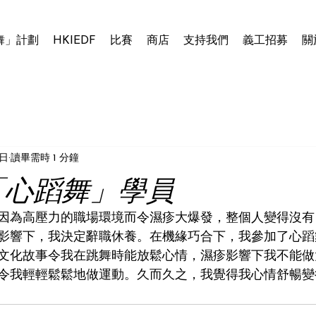
舞」計劃
HKIEDF
比賽
商店
支持我們
義工招募
關
7日
讀畢需時 1 分鐘
n, 「心蹈舞」學員
因為高壓力的職場環境而令濕疹大爆發，整個人變得沒有
影響下，我決定辭職休養。在機緣巧合下，我參加了心蹈
文化故事令我在跳舞時能放鬆心情，濕疹影響下我不能做
令我輕輕鬆鬆地做運動。久而久之，我覺得我心情舒暢變