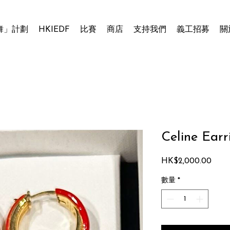
舞」計劃
HKIEDF
比賽
商店
支持我們
義工招募
關
Celine Earr
HK$2,000.00
價
格
數量
*